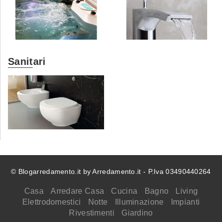
Sanitari
© Blogarredamento.it by Arredamento.it - P.Iva 03490440264
Casa
Arredare Casa
Cucina
Bagno
Living
Elettrodomestici
Notte
Illuminazione
Impianti
Rivestimenti
Giardino