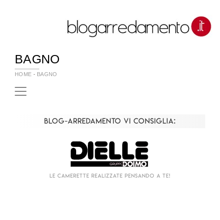
BAGNO
HOME
-
BAGNO
Blog-Arredamento vi consiglia:
Le camerette realizzate pensando a te!