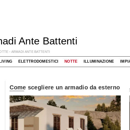
adi Ante Battenti
OTTE
-
ARMADI ANTE BATTENTI
LIVING
ELETTRODOMESTICI
NOTTE
ILLUMINAZIONE
IMPI
Come scegliere un armadio da esterno
Living componibile come mai prima d'ora!