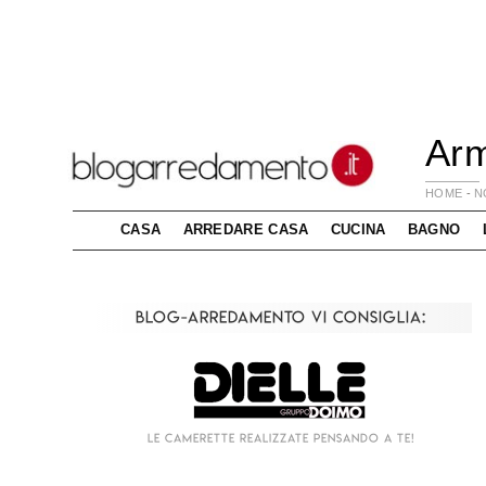
Arm
HOME
-
N
CASA
ARREDARE CASA
CUCINA
BAGNO
Blog-Arredamento vi consiglia:
Le camerette realizzate pensando a te!