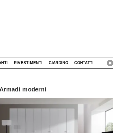
ANTI
RIVESTIMENTI
GIARDINO
CONTATTI
Armadi moderni
Lasciati isp
Interprete dell'arredo bagno a 360 gradi!