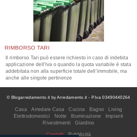
RIMBORSO TARI
Il rimborso Tari può essere richiesto in caso di indebita
applicazione dell’Iva o quando la quota variabile è stata
addebitata non alla superficie totale dell’immobile, ma
anche alle singole pertinenze
© Blogarredamento.it by Arredamento.it - P.Iva 03490440264
Casa
Arredare Casa
Cucina
Bagno
Living
Elettrodomestici
Notte
Illuminazione
Impianti
Rivestimenti
Giardino
Contatti
Pubblicità