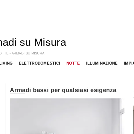
adi su Misura
OTTE
-
ARMADI SU MISURA
LIVING
ELETTRODOMESTICI
NOTTE
ILLUMINAZIONE
IMPI
Armadi bassi per qualsiasi esigenza
Living componibile come mai prima d'ora!