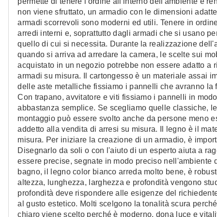
permette di tenere l'ordine all'interno dell'ambiente e ren
non viene sfruttato, un armadio con le dimensioni adatte
armadi scorrevoli sono moderni ed utili. Tenere in ordi
arredi interni e, soprattutto dagli armadi che si usano per 
quello di cui si necessita. Durante la realizzazione dell'
quando si arriva ad arredare la camera, le scelte sui m
acquistato in un negozio potrebbe non essere adatto a ripor
armadi su misura. Il cartongesso è un materiale assai i
delle aste metalliche fissiamo i pannelli che avranno la f
Con trapano, avvitatore e viti fissiamo i pannelli in modo
abbastanza semplice. Se scegliamo quelle classiche, le p
montaggio può essere svolto anche da persone meno esp
addetto alla vendita di arresi su misura. Il legno è il mat
misura. Per iniziare la creazione di un armadio, è impor
Disegnarlo da soli o con l'aiuto di un esperto aiuta a r
essere precise, segnate in modo preciso nell'ambiente d
bagno, il legno color bianco arreda molto bene, è robust
altezza, lunghezza, larghezza e profondità vengono stud
profondità deve rispondere alle esigenze del richiedente. 
al gusto estetico. Molti scelgono la tonalità scura perché 
chiaro viene scelto perché è moderno, dona luce e vitalit