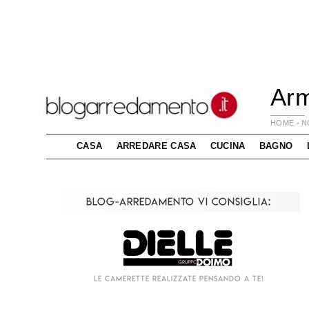
Arm
HOME
-
N
CASA
ARREDARE CASA
CUCINA
BAGNO
Blog-Arredamento vi consiglia:
Le camerette realizzate pensando a te!