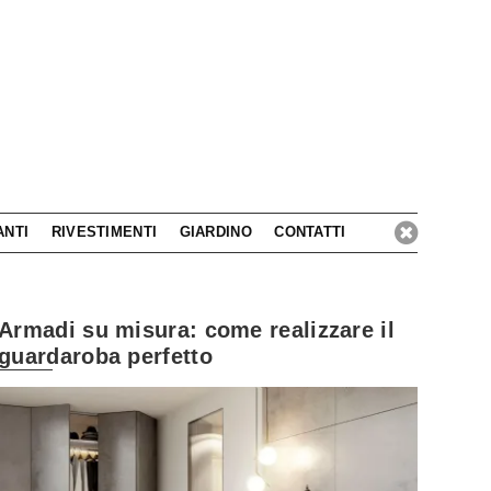
ANTI
RIVESTIMENTI
GIARDINO
CONTATTI
Armadi su misura: come realizzare il
guardaroba perfetto
Lasciati isp
Interprete dell'arredo bagno a 360 gradi!