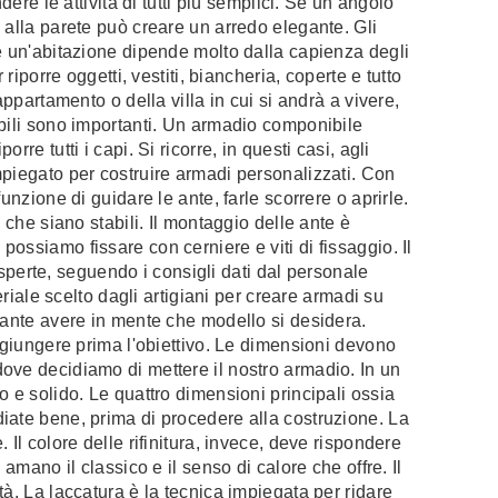
dere le attività di tutti più semplici. Se un angolo
 alla parete può creare un arredo elegante. Gli
ne un'abitazione dipende molto dalla capienza degli
riporre oggetti, vestiti, biancheria, coperte e tutto
appartamento o della villa in cui si andrà a vivere,
obili sono importanti. Un armadio componibile
re tutti i capi. Si ricorre, in questi casi, agli
mpiegato per costruire armadi personalizzati. Con
unzione di guidare le ante, farle scorrere o aprirle.
 che siano stabili. Il montaggio delle ante è
ossiamo fissare con cerniere e viti di fissaggio. Il
erte, seguendo i consigli dati dal personale
eriale scelto dagli artigiani per creare armadi su
tante avere in mente che modello si desidera.
aggiungere prima l'obiettivo. Le dimensioni devono
ove decidiamo di mettere il nostro armadio. In un
o e solido. Le quattro dimensioni principali ossia
iate bene, prima di procedere alla costruzione. La
Il colore delle rifinitura, invece, deve rispondere
amano il classico e il senso di calore che offre. Il
à. La laccatura è la tecnica impiegata per ridare