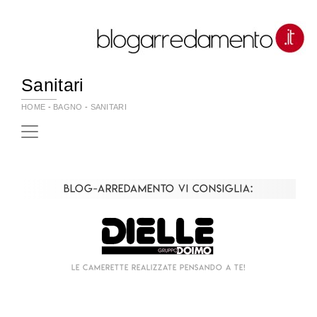
Sanitari
HOME
-
BAGNO
-
SANITARI
Blog-Arredamento vi consiglia:
 a te!
Living componibile come mai prima d'o