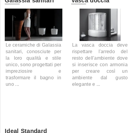
Galassia sanitari
Vasca doccia
Le ceramiche di Galassia
La vasca doccia deve
sanitari, conosciute per
rispettare l'arredo del
la loro qualità e stile
resto dell'ambiente dove
unico, sono progettati per
si inserisce con armonia
impreziosire e
per creare così un
trasformare il bagno in
ambiente dal gusto
uno ...
elegante e ...
Ideal Standard