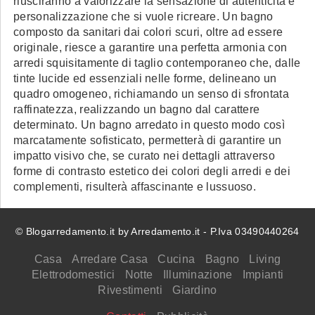
riusciranno a valorizzare la sensazione di autenticità e
personalizzazione che si vuole ricreare. Un bagno
composto da sanitari dai colori scuri, oltre ad essere
originale, riesce a garantire una perfetta armonia con
arredi squisitamente di taglio contemporaneo che, dalle
tinte lucide ed essenziali nelle forme, delineano un
quadro omogeneo, richiamando un senso di sfrontata
raffinatezza, realizzando un bagno dal carattere
determinato. Un bagno arredato in questo modo così
marcatamente sofisticato, permetterà di garantire un
impatto visivo che, se curato nei dettagli attraverso
forme di contrasto estetico dei colori degli arredi e dei
complementi, risulterà affascinante e lussuoso.
© Blogarredamento.it by Arredamento.it - P.Iva 03490440264
Casa
Arredare Casa
Cucina
Bagno
Living
Elettrodomestici
Notte
Illuminazione
Impianti
Rivestimenti
Giardino