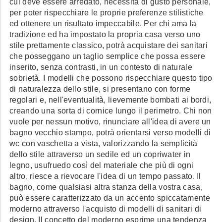
cui deve essere arredato, necessita di gusto personale,
per poter rispecchiare le proprie preferenze stilistiche
ed ottenere un risultato impeccabile. Per chi ama la
tradizione ed ha impostato la propria casa verso uno
stile prettamente classico, potrà acquistare dei sanitari
che posseggano un taglio semplice che possa essere
inserito, senza contrasti, in un contesto di naturale
sobrietà. I modelli che possono rispecchiare questo tipo
di naturalezza dello stile, si presentano con forme
regolari e, nell'eventualità, lievemente bombati ai bordi,
creando una sorta di cornice lungo il perimetro. Chi non
vuole per nessun motivo, rinunciare all'idea di avere un
bagno vecchio stampo, potrà orientarsi verso modelli di
wc con vaschetta a vista, valorizzando la semplicità
dello stile attraverso un sedile ed un copriwater in
legno, usufruedo così del materiale che più di ogni
altro, riesce a rievocare l'idea di un tempo passato. Il
bagno, come qualsiasi altra stanza della vostra casa,
può essere caratterizzato da un accento spiccatamente
moderno attraverso l'acquisto di modelli di sanitari di
design. Il concetto del moderno esprime una tendenza