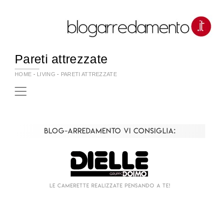
Pareti attrezzate
HOME
-
LIVING
-
PARETI ATTREZZATE
Blog-Arredamento vi consiglia:
Le camerette realizzate pensando a te!