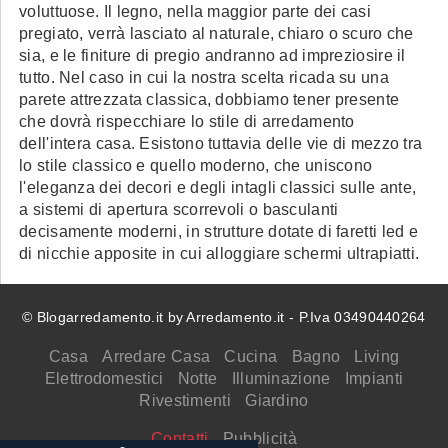
voluttuose. Il legno, nella maggior parte dei casi
pregiato, verrà lasciato al naturale, chiaro o scuro che
sia, e le finiture di pregio andranno ad impreziosire il
tutto. Nel caso in cui la nostra scelta ricada su una
parete attrezzata classica, dobbiamo tener presente
che dovrà rispecchiare lo stile di arredamento
dell'intera casa. Esistono tuttavia delle vie di mezzo tra
lo stile classico e quello moderno, che uniscono
l'eleganza dei decori e degli intagli classici sulle ante,
a sistemi di apertura scorrevoli o basculanti
decisamente moderni, in strutture dotate di faretti led e
di nicchie apposite in cui alloggiare schermi ultrapiatti.
© Blogarredamento.it by Arredamento.it - P.Iva 03490440264
Casa
Arredare Casa
Cucina
Bagno
Living
Elettrodomestici
Notte
Illuminazione
Impianti
Rivestimenti
Giardino
Contatti
Pubblicità