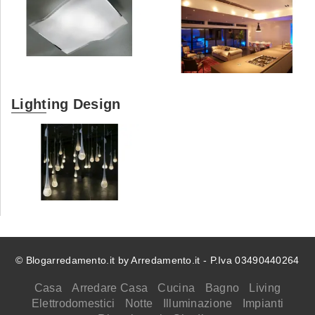
Lighting Design
© Blogarredamento.it by Arredamento.it - P.Iva 03490440264
Casa
Arredare Casa
Cucina
Bagno
Living
Elettrodomestici
Notte
Illuminazione
Impianti