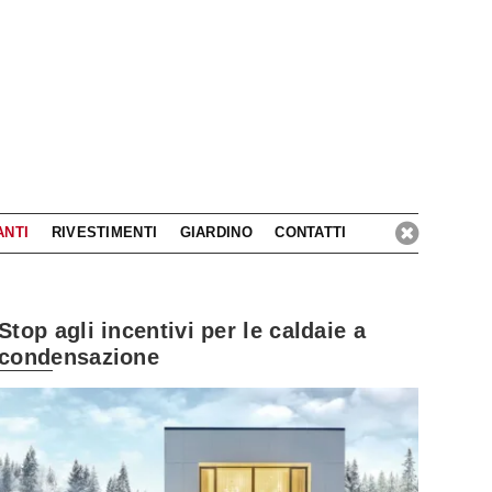
ANTI
RIVESTIMENTI
GIARDINO
CONTATTI
Stop agli incentivi per le caldaie a
condensazione
sciati ispirare dal design delle nostre porte
Cappe 