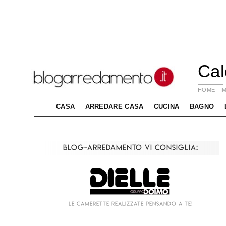
Cal
HOME
-
I
CASA
ARREDARE CASA
CUCINA
BAGNO
Blog-Arredamento vi consiglia:
Living componibile come mai prima d'ora!