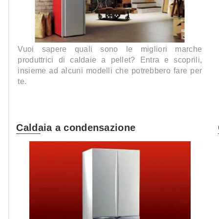
Vuoi sapere quali sono le migliori marche
produttrici di caldaie a pellet? Entra e scoprili,
insieme ad alcuni modelli che potrebbero fare per
te.
Caldaia a condensazione