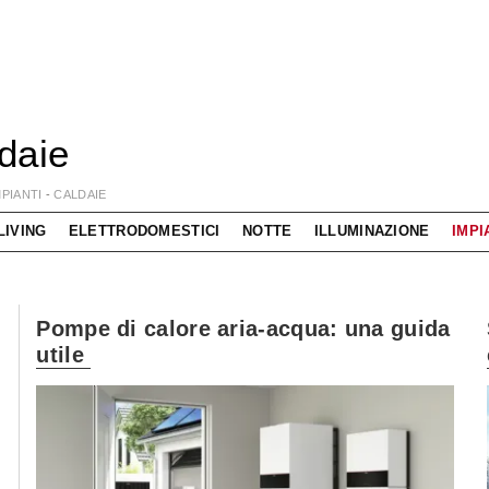
daie
MPIANTI
-
CALDAIE
LIVING
ELETTRODOMESTICI
NOTTE
ILLUMINAZIONE
IMPI
Pompe di calore aria-acqua: una guida
utile
La
Interprete dell'arredo bagno a 360 gradi!