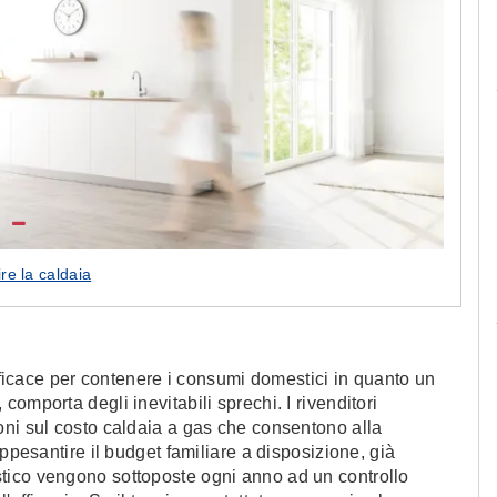
Le camerette realizzate pensando a te!
ire la caldaia
efficace per contenere i consumi domestici in quanto un
omporta degli inevitabili sprechi. I rivenditori
oni sul costo caldaia a gas che consentono alla
appesantire il budget familiare a disposizione, già
tico vengono sottoposte ogni anno ad un controllo