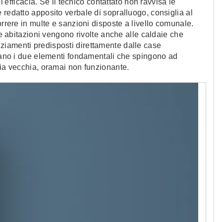
l'efficacia. Se il tecnico contattato non ravvisa le
 redatto apposito verbale di sopralluogo, consiglia al
orrere in multe e sanzioni disposte a livello comunale.
le abitazioni vengono rivolte anche alle caldaie che
ziamenti predisposti direttamente dalle case
ntano i due elementi fondamentali che spingono ad
aia vecchia, oramai non funzionante.