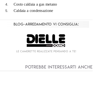
Costo caldaia a gas metano
Caldaia a condensazione
Blog-Arredamento vi consiglia:
Living componibile come mai prima d'ora!
I
Potrebbe interessarti anche