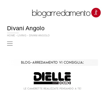
Divani Angolo
HOME
-
LIVING
-
DIVANI ANGOLO
Blog-Arredamento vi consiglia:
Le camerette realizzate pensando a te!