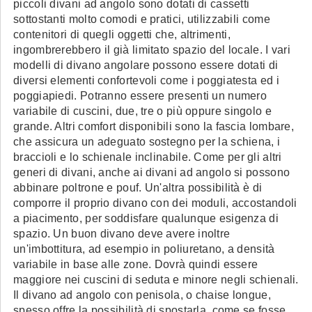
piccoli divani ad angolo sono dotati di cassetti
sottostanti molto comodi e pratici, utilizzabili come
contenitori di quegli oggetti che, altrimenti,
ingombrerebbero il già limitato spazio del locale. I vari
modelli di divano angolare possono essere dotati di
diversi elementi confortevoli come i poggiatesta ed i
poggiapiedi. Potranno essere presenti un numero
variabile di cuscini, due, tre o più oppure singolo e
grande. Altri comfort disponibili sono la fascia lombare,
che assicura un adeguato sostegno per la schiena, i
braccioli e lo schienale inclinabile. Come per gli altri
generi di divani, anche ai divani ad angolo si possono
abbinare poltrone e pouf. Un'altra possibilità è di
comporre il proprio divano con dei moduli, accostandoli
a piacimento, per soddisfare qualunque esigenza di
spazio. Un buon divano deve avere inoltre
un'imbottitura, ad esempio in poliuretano, a densità
variabile in base alle zone. Dovrà quindi essere
maggiore nei cuscini di seduta e minore negli schienali.
Il divano ad angolo con penisola, o chaise longue,
spesso offre la possibilità di spostarla, come se fosse