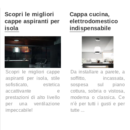
Scopri le migliori
Cappa cucina,
cappe aspiranti per
elettrodomestico
isola
indispensabile
Scopri le migliori cappe
Da installare a parete, a
aspiranti per isola, stile
soffitto, incassata,
sofisticato, estetica
sospesa sul piano
accattivante e
cottura, sobria o vistosa,
prestazioni di alto livello
moderna o classica. Ce
per una ventilazione
n’è per tutti i gusti e per
impeccabile!
tutte ...