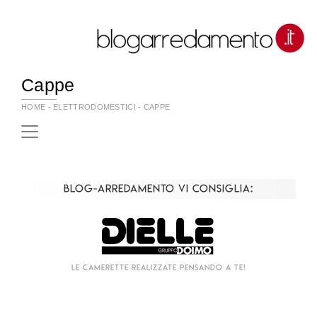
Cappe
HOME
-
ELETTRODOMESTICI
-
CAPPE
Blog-Arredamento vi consiglia:
Le camerette realizzate pensando a te!