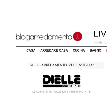
LI
HOME
-
L
CASA
ARREDARE CASA
CUCINA
BAGNO
Blog-Arredamento vi consiglia:
Living componibile come mai prima d'ora!