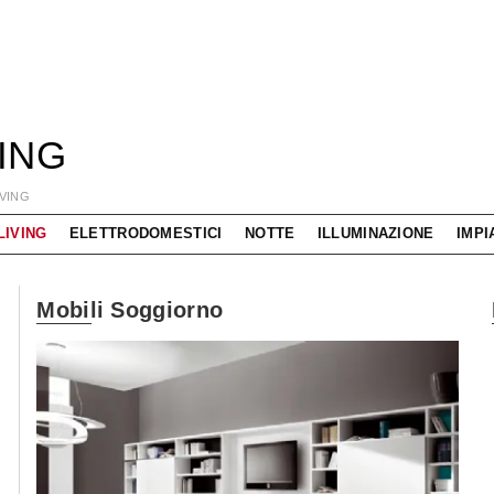
VING
IVING
LIVING
ELETTRODOMESTICI
NOTTE
ILLUMINAZIONE
IMPI
Mobili Soggiorno
La
Interprete dell'arredo bagno a 360 gradi!