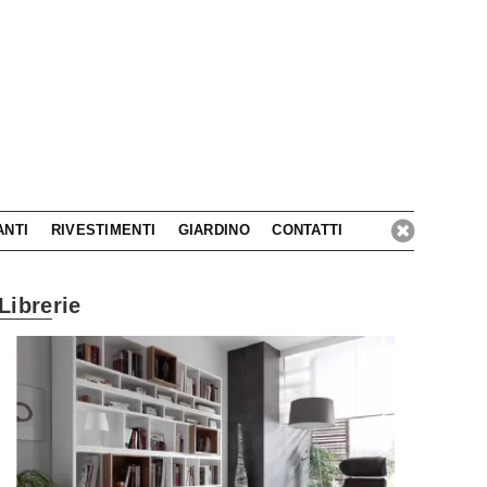
ANTI
RIVESTIMENTI
GIARDINO
CONTATTI
Librerie
sciati ispirare dal design delle nostre porte
Cappe 