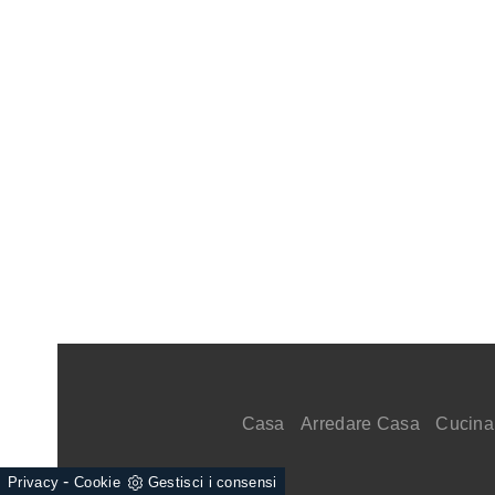
Casa
Arredare Casa
Cucina
-
Privacy
Cookie
Gestisci i consensi