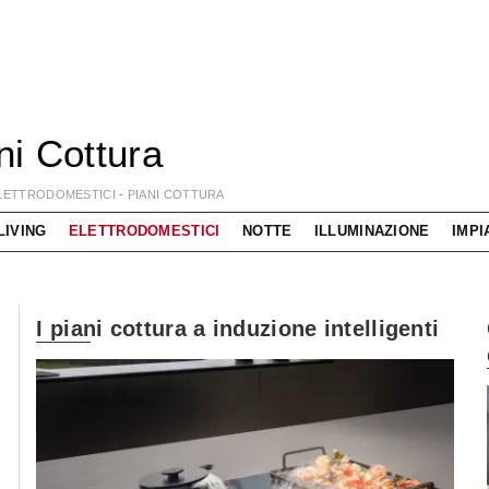
ni Cottura
LETTRODOMESTICI
-
PIANI COTTURA
LIVING
ELETTRODOMESTICI
NOTTE
ILLUMINAZIONE
IMPI
I piani cottura a induzione intelligenti
ing componibile come mai prima d'ora!
Interprete de