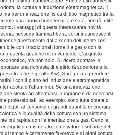
avoro, un'ottima manutenzione. Sono elettrodomestici
rodotta, la cottura a induzione elettromagnetica. Il
no ma per una reazione fisica di tipo magnetico tra la
tamente una innovazione tecnica e sarà, perciò, utile
 conto. I vantaggi di questa interessante novità
cucina: nessuna fiamma libera, corpi incandescenti
 dipende direttamente dalla scelta dell'utente così
ibile con i tradizionali fornelli a gas o con la
ura presenta qualche inconveniente. L'acquisto
a economico, ma non solo. Si dovrà adattare la
pportare una richiesta di elettricità superiore alla
resa tra i tre e gli otto Kw). Sarà poi da prendere
patibili con il piano ad induzione elettromagnetica
la terracotta o l'alluminio). Se una innovazione
ione stenta ad affermarsi la ragione è da ricercarsi
cine professionali, ad esempio, sono tutte dotate di
ici legati al consumo di grandi quantità di energia
 calorica e la qualità della cottura con un sistema
ente più rapida con l'alimentazione a gas. Certo la
o energetico considerato come valore risultante del
tà di tempo è certamente favorevole ai piani cottura