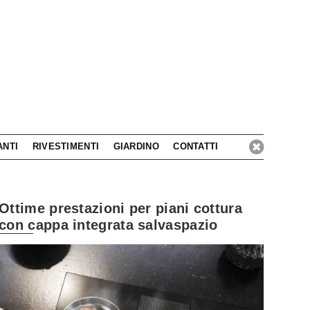
ANTI
RIVESTIMENTI
GIARDINO
CONTATTI
Ottime prestazioni per piani cottura
con cappa integrata salvaspazio
Lasciati ispirare dal desi
ll'arredo bagno a 360 gradi!