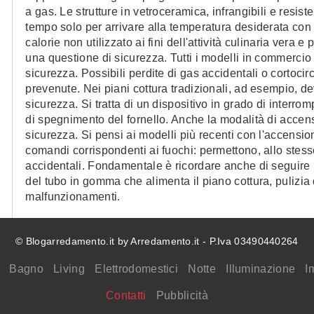
a gas. Le strutture in vetroceramica, infrangibili e resis
tempo solo per arrivare alla temperatura desiderata con i
calorie non utilizzato ai fini dell'attività culinaria vera e
una questione di sicurezza. Tutti i modelli in commercio son
sicurezza. Possibili perdite di gas accidentali o cortoci
prevenute. Nei piani cottura tradizionali, ad esempio, 
sicurezza. Si tratta di un dispositivo in grado di inter
di spegnimento del fornello. Anche la modalità di accens
sicurezza. Si pensi ai modelli più recenti con l'accens
comandi corrispondenti ai fuochi: permettono, allo stesso
accidentali. Fondamentale è ricordare anche di seguire
del tubo in gomma che alimenta il piano cottura, pulizia d
malfunzionamenti.
© Blogarredamento.it by Arredamento.it - P.Iva 03490440264
Bagno
Living
Elettrodomestici
Notte
Illuminazione
I
Contatti
Pubblicità