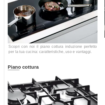
Scopri con noi il piano cottura induzione perfetto
per la tua cucina: caratteristiche, uso e vantaggi.
Piano cottura