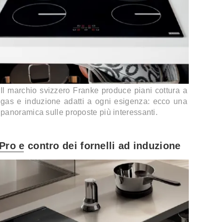
Il marchio svizzero Franke produce piani cottura a
gas e induzione adatti a ogni esigenza: ecco una
panoramica sulle proposte più interessanti.
Pro e contro dei fornelli ad induzione