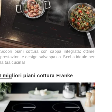
Scopri piani cottura con cappa integrata: ottime
prestazioni e design salvaspazio. Scelta ideale per
la tua cucina!
I migliori piani cottura Franke