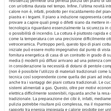
resistenza) permette una perfetta pulizia del piano di l
con un'ottima durata nel tempo. Infine, l'ultima novità int
calore non è, infatti, prodotto per riscaldamento del pia
piastra e i tegami. Il piano a induzione rappresenta cer
provare a capire quali pregi o difetti siano da mettere in
tecnologica riguardano essenzialmente la sicurezza in 
o possibilità di incendio. La cottura è piuttosto rapida e
come la temperatura con una precisione difficilmente otten
vetroceramica. Purtroppo però, questo tipo di piani cott
iniziale può essere molto impegnativo dal punto di vist
fornitura energetica di casa di un contratto in grado di su
media (i modelli più diffusi arrivano ad una potenza comp
in considerazione la necessità di dotarsi di pentole com
(non è possibile l'utilizzo di materiali tradizionali come 
tecnica così sorprendente come quella dei piani ad induz
anche tra i vantaggi dei piani cottura tradizionali. Le cu
sistemi alimentati a gas. Questo, oltre per motivi econom
elettrica difficilmente sostenibili, riguarda anche la resa
tradizionale. La preparazione dei cibi è, infatti, mediam
pulizia potrebbe risultare più complessa, ma il risparmi
rapporto tra energia impiegata e calorie prodotte per uni