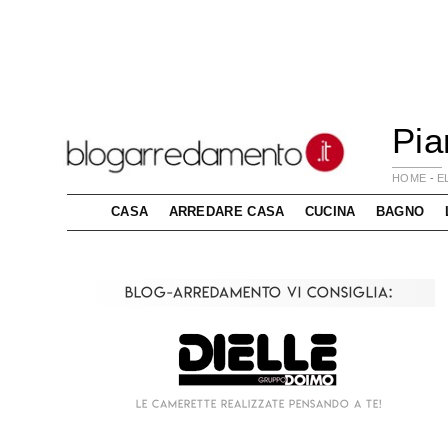
Pia
HOME
-
E
CASA
ARREDARE CASA
CUCINA
BAGNO
Blog-Arredamento vi consiglia:
Le camerette realizzate pensando a te!
Liv