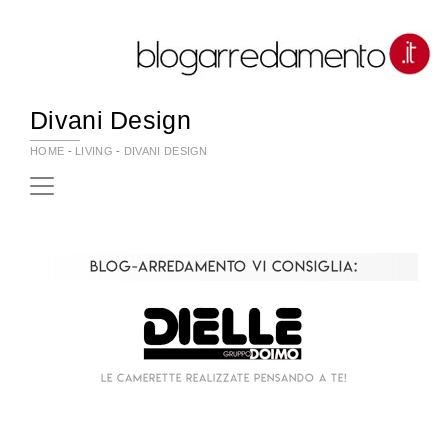
Divani Design
HOME
-
LIVING
-
DIVANI DESIGN
Blog-Arredamento vi consiglia:
Le camerette realizzate pensando a te!