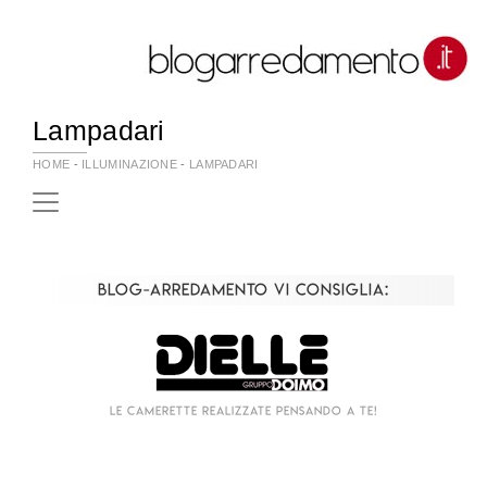
Lampadari
HOME
-
ILLUMINAZIONE
-
LAMPADARI
Blog-Arredamento vi consiglia:
Living componibile come mai prima d'ora!