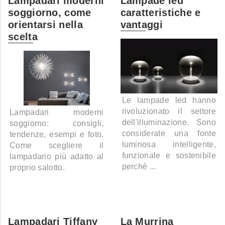
Lampadari moderni
Lampade led
soggiorno, come
caratteristiche e
orientarsi nella
vantaggi
scelta
Le lampade led hanno
rivoluzionato il settore
Lampadari moderni
dell'illuminazione. Sono
soggiorno: consigli,
considerate una fonte
tendenze, esempi e foto.
luminosa intelligente,
Come scegliere il
funzionale e sostenibile
lampadario più adatto al
perchè ...
proprio salotto.
Lampadari Tiffany
La Murrina