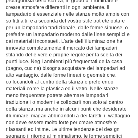
protagonista della stanza, in grado di illuminare e
creare atmosfere differenti in ogni ambiente. Il
lampadario è essenziale nelle stanze molto ampie con
soffitti alti, e a seconda del vostro stile potrete optare
per un lampadario tradizionale, dalle forme sinuose, o
preferire un lampadario moderno dalle linee semplici e
dai materiali inconsueti. L’arte dell’illuminazione ha
innovato completamente il mercato dei lampadari,
stilando delle vere e proprie regole per la scelta dei
punti luce. Negli ambienti più frequentati della casa
(bagno, cucina) bisogna acquistare dei lampadari ad
alto vantaggio, dalle forme lineari o geometriche,
collocandoli al centro della stanza e preferendo
materiali come la plastica ed il vetro. Nelle stanze
meno frequentate potrete alternare lampadari
tradizionali o moderni e collocarli non solo al centro
della stanza, ma anche in alcuni punti che desiderate
illuminare, magari abbinandoli a dei faretti, il wattaggio
non deve essere molto forte per creare atmosfere
rilassanti ed intime. Le ultime tendenze del design
segnano il ritorno al minimalismo, le forme semplici