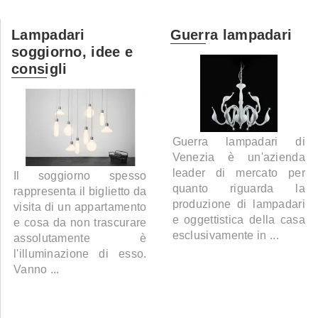
Lampadari
Guerra lampadari
soggiorno, idee e
consigli
Guerra lampadari di
Venezia è un'azienda
leader di mercato per
Il soggiorno spesso
quanto riguarda la
rappresenta il biglietto da
produzione di lampadari
visita di un appartamento
e oggettistica della casa
e cosa da non trascurare
esclusivamente in ...
assolutamente è
l'illuminazione di esso.
Vanno ...