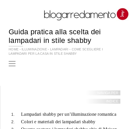
Guida pratica alla scelta dei
lampadari in stile shabby
HOME
-
ILLUMINAZIONE
-
LAMPADARI
-
COME SCEGLIERE I
LAMPADARI PER LA CASA IN STILE SHABBY
NAVIGA PER:
INDICE:
Lampadari shabby per un’illuminazione romantica
Colori e materiali dei lampadari shabby