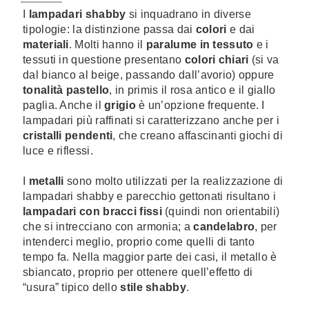
I
lampadari shabby
si inquadrano in diverse
tipologie: la distinzione passa dai
colori
e dai
materiali
. Molti hanno il
paralume in tessuto
e i
tessuti in questione presentano
colori chiari
(si va
dal bianco al beige, passando dall’avorio) oppure
tonalità pastello
, in primis il rosa antico e il giallo
paglia. Anche il
grigio
è un’opzione frequente. I
lampadari più raffinati si caratterizzano anche per i
cristalli pendenti
, che creano affascinanti giochi di
luce e riflessi.
I
metalli
sono molto utilizzati per la realizzazione di
lampadari shabby e parecchio gettonati risultano i
lampadari con bracci fissi
(quindi non orientabili)
che si intrecciano con armonia; a
candelabro
, per
intenderci meglio, proprio come quelli di tanto
tempo fa. Nella maggior parte dei casi, il metallo è
sbiancato, proprio per ottenere quell’effetto di
“usura” tipico dello
stile shabby
.