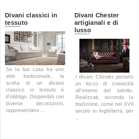
Divani classici in
Divani Chester
tessuto
artigianali e di
lusso
Se la tua casa ha uno
stile tradizionale, la
I divani Chester portano
scelta di un divano
un tocco di classicità
classico in tessuto è
all'interno del salotto.
d'obbligo. Disponibili con
Realizzati, secondo la
diverse decorazioni,
tradizione, come nel XVII
rappresentano ...
secolo in Inghilterra, per
...