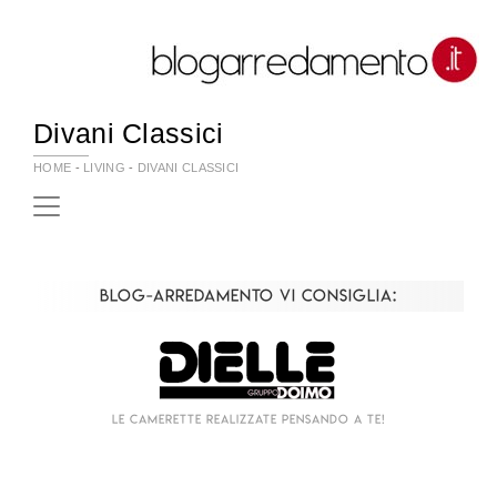
Divani Classici
HOME
-
LIVING
-
DIVANI CLASSICI
Blog-Arredamento vi consiglia:
Le camerette realizzate pensando a te!