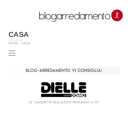
CASA
HOME
-
CASA
Blog-Arredamento vi consiglia:
Le camerette realizzate pensando a te!