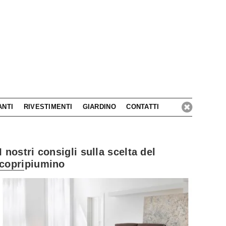
ANTI
RIVESTIMENTI
GIARDINO
CONTATTI
I nostri consigli sulla scelta del
copripiumino
Lasciati isp
Interprete dell'arredo bagno a 360 gradi!