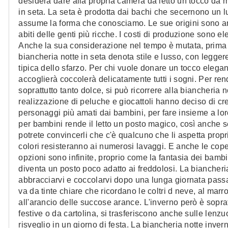
desidera dare alla propria camera da letto un tocco da mi
in seta. La seta è prodotta dai bachi che secernono un l
assume la forma che conosciamo. Le sue origini sono ant
abiti delle genti più ricche. I costi di produzione sono e
Anche la sua considerazione nel tempo è mutata, prima 
biancheria notte in seta denota stile e lusso, con legge
tipica dello sfarzo. Per chi vuole donare un tocco eleg
accoglierà coccolerà delicatamente tutti i sogni. Per re
soprattutto tanto dolce, si può ricorrere alla biancheria
realizzazione di peluche e giocattoli hanno deciso di crea
personaggi più amati dai bambini, per fare insieme a loro
per bambini rende il letto un posto magico, così anche se
potrete convincerli che c'è qualcuno che li aspetta proprio
colori resisteranno ai numerosi lavaggi. E anche le copert
opzioni sono infinite, proprio come la fantasia dei bambi
diventa un posto poco adatto ai freddolosi. La biancher
abbracciarvi e coccolarvi dopo una lunga giornata passata
va da tinte chiare che ricordano le coltri d neve, al marr
all'arancio delle succose arance. L'inverno però è soprat
festive o da cartolina, si trasferiscono anche sulle lenzu
risveglio in un giorno di festa. La biancheria notte inverna