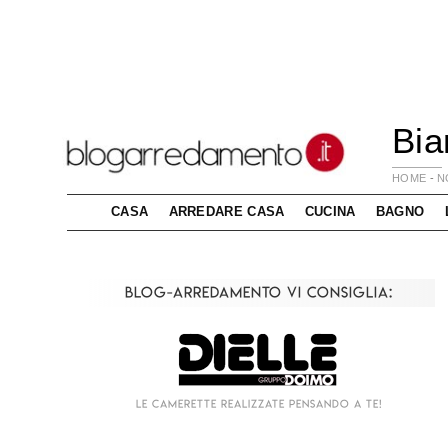
Bia
HOME
-
N
CASA
ARREDARE CASA
CUCINA
BAGNO
Blog-Arredamento vi consiglia:
Le camerette realizzate pensando a te!