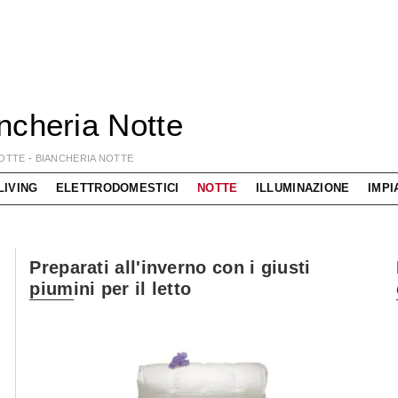
ncheria Notte
OTTE
-
BIANCHERIA NOTTE
LIVING
ELETTRODOMESTICI
NOTTE
ILLUMINAZIONE
IMPI
Preparati all'inverno con i giusti
piumini per il letto
Living componibile come mai prima d'ora!