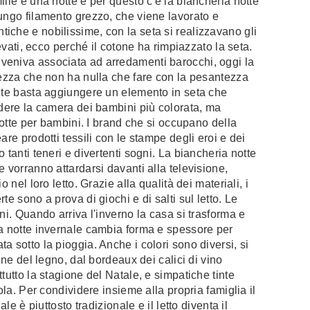
lle e una notte e per questo c'è la biancheria notte
ungo filamento grezzo, che viene lavorato e
iche e nobilissime, con la seta si realizzavano gli
levati, ecco perché il cotone ha rimpiazzato la seta.
veniva associata ad arredamenti barocchi, oggi la
rezza che non ha nulla che fare con la pesantezza
ante basta aggiungere un elemento in seta che
ndere la camera dei bambini più colorata, ma
 notte per bambini. I brand che si occupano della
re prodotti tessili con le stampe degli eroi e dei
 tanti teneri e divertenti sogni. La biancheria notte
 vorranno attardarsi davanti alla televisione,
 nel loro letto. Grazie alla qualità dei materiali, i
e sono a prova di giochi e di salti sul letto. Le
ni. Quando arriva l'inverno la casa si trasforma e
ia notte invernale cambia forma e spessore per
 sotto la pioggia. Anche i colori sono diversi, si
one del legno, dal bordeaux dei calici di vino
tutto la stagione del Natale, e simpatiche tinte
ola. Per condividere insieme alla propria famiglia il
le è piuttosto tradizionale e il letto diventa il