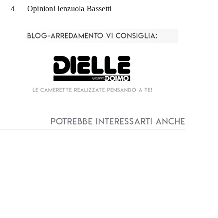
Opinioni lenzuola Bassetti
Blog-Arredamento vi consiglia:
Living componibile come mai prima d'ora!
I
Potrebbe interessarti anche