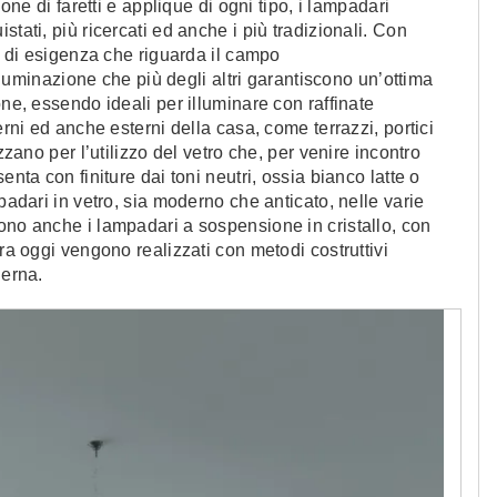
ione di faretti e applique di ogni tipo, i lampadari
tati, più ricercati ed anche i più tradizionali. Con
po di esigenza che riguarda il campo
illuminazione che più degli altri garantiscono un’ottima
one, essendo ideali per illuminare con raffinate
erni ed anche esterni della casa, come terrazzi, portici
zzano per l’utilizzo del vetro che, per venire incontro
enta con finiture dai toni neutri, ossia bianco latte o
padari in vetro, sia moderno che anticato, nelle varie
ono anche i lampadari a sospensione in cristallo, con
ora oggi vengono realizzati con metodi costruttivi
derna.