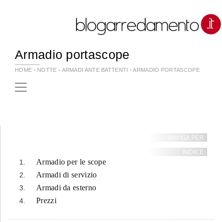
Armadio portascope
HOME
-
NOTTE
-
ARMADI ANTE BATTENTI
-
ARMADIO PORTASCOPE
NAVIGA PER:
INDICE:
Armadio per le scope
Armadi di servizio
Armadi da esterno
Prezzi