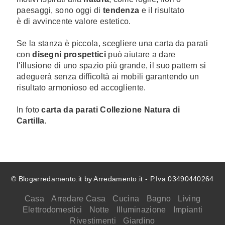
paesaggi, sono oggi di
tendenza
e il risultato
è di avvincente valore estetico.
Se la stanza è piccola, scegliere una carta da parati
con
disegni prospettici
può aiutare a dare
l'illusione di uno spazio più grande, il suo pattern si
adeguerà senza difficoltà ai mobili garantendo un
risultato armonioso ed accogliente.
In foto
carta da parati Collezione Natura di
Cartilla
.
© Blogarredamento.it by Arredamento.it - P.Iva 03490440264
Casa
Arredare Casa
Cucina
Bagno
Living
Elettrodomestici
Notte
Illuminazione
Impianti
Rivestimenti
Giardino