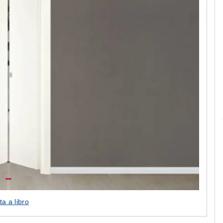
Le camerette realizzate pensando a te!
ta a libro