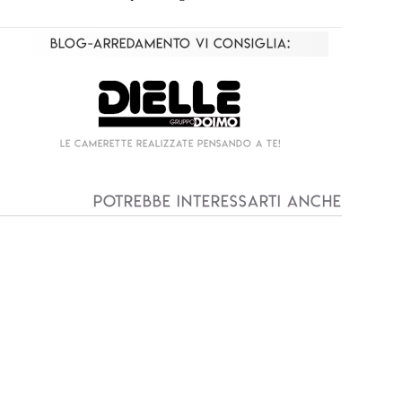
Blog-Arredamento vi consiglia:
Living componibile come mai prima d'ora!
I
Potrebbe interessarti anche