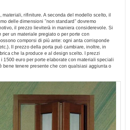
o
 materiali, rifiniture. A seconda del modello scelto, il
iamo delle dimensioni "non standard" dovremo
tivo, il prezzo lieviterà in maniera considerevole. Si
e per un materiale pregiato o per porte con
o possono comporsi di più ante: ogni anta corrisponde
 etc.). Il prezzo della porta può cambiare, inoltre, in
bbrica che la produce e al design scelto. I prezzi
i 1500 euro per porte elaborate con materiali speciali
so, è bene tenere presente che con qualsiasi aggiunta o