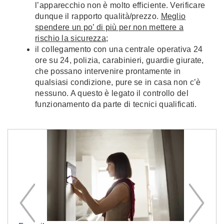
l’apparecchio non è molto efficiente. Verificare
dunque il rapporto qualità/prezzo.
Meglio
spendere un po’ di più per non mettere a
rischio la sicurezza
;
il collegamento con una centrale operativa 24
ore su 24, polizia, carabinieri, guardie giurate,
che possano intervenire prontamente in
qualsiasi condizione, pure se in casa non c’è
nessuno. A questo è legato il controllo del
funzionamento da parte di tecnici qualificati.
Im