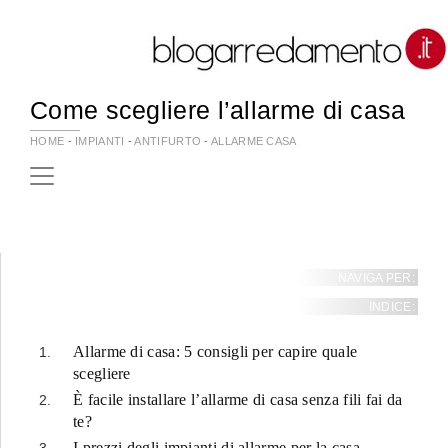
Come scegliere l’allarme di casa
HOME
-
IMPIANTI
-
ANTIFURTO
-
ALLARME CASA
NAVIGA PER:
INDICE:
Allarme di casa: 5 consigli per capire quale
scegliere
È facile installare l’allarme di casa senza fili fai da
te?
I prezzi degli impianti di allarme per la casa