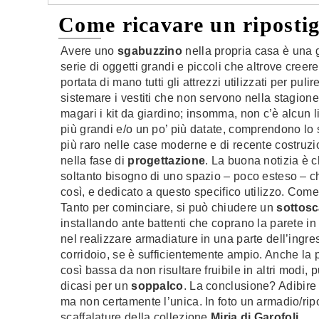
Come ricavare un ripostig
Avere uno
sgabuzzino
nella propria casa è una g
serie di oggetti grandi e piccoli che altrove cree
portata di mano tutti gli attrezzi utilizzati per pul
sistemare i vestiti che non servono nella stagione 
magari i kit da giardino; insomma, non c’è alcun li
più grandi e/o un po’ più datate, comprendono lo s
più raro nelle case moderne e di recente costruzi
nella fase di
progettazione
. La buona notizia è 
soltanto bisogno di uno spazio – poco esteso – 
così, e dedicato a questo specifico utilizzo. Co
Tanto per cominciare, si può chiudere un
sottosc
installando ante battenti che coprano la parete in
nel realizzare armadiature in una parte dell’ingr
corridoio, se è sufficientemente ampio. Anche la 
così bassa da non risultare fruibile in altri modi, 
dicasi per un
soppalco
. La conclusione? Adibire
ma non certamente l’unica. In foto un armadio/ripos
scaffalature della collezione
Miria di Garofoli
.