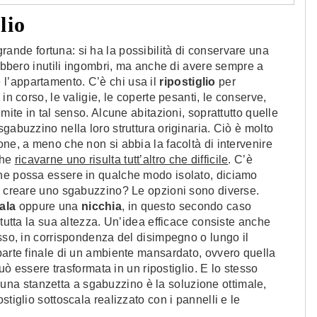
lio
rande fortuna: si ha la possibilità di conservare una
rebbero inutili ingombri, ma anche di avere sempre a
ire l’appartamento. C’è chi usa il
ripostiglio
per
in corso, le valigie, le coperte pesanti, le conserve,
mite in tal senso. Alcune abitazioni, soprattutto quelle
gabuzzino nella loro struttura originaria. Ciò è molto
one, a meno che non si abbia la facoltà di intervenire
che
ricavarne uno risulta tutt’altro che difficile
. C’è
che possa essere in qualche modo isolato, diciamo
me creare uno sgabuzzino? Le opzioni sono diverse.
ala
oppure una
nicchia
, in questo secondo caso
 tutta la sua altezza. Un’idea efficace consiste anche
esso, in corrispondenza del disimpegno o lungo il
parte finale di un ambiente mansardato, ovvero quella
può essere trasformata in un ripostiglio. E lo stesso
 una stanzetta a sgabuzzino è la soluzione ottimale,
tiglio sottoscala realizzato con i pannelli e le