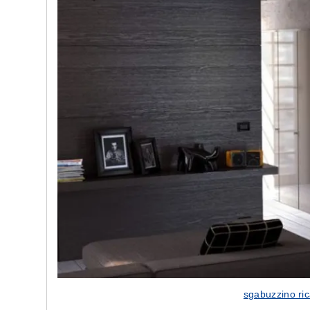
e nostre porte
Cappe cucina dal design innovativo
sgabuzzino ric