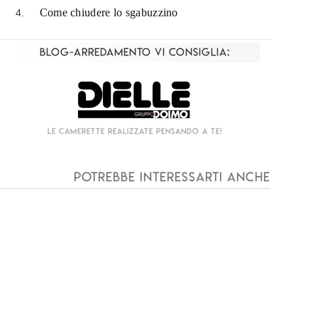
Come chiudere lo sgabuzzino
Blog-Arredamento vi consiglia:
Living componibile come mai prima d'ora!
I
Potrebbe interessarti anche