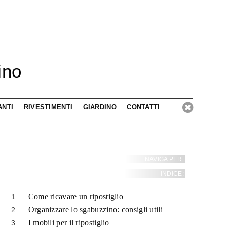
ino
ANTI
RIVESTIMENTI
GIARDINO
CONTATTI
NAVIGA PER:
INDICE:
Come ricavare un ripostiglio
Organizzare lo sgabuzzino: consigli utili
I mobili per il ripostiglio