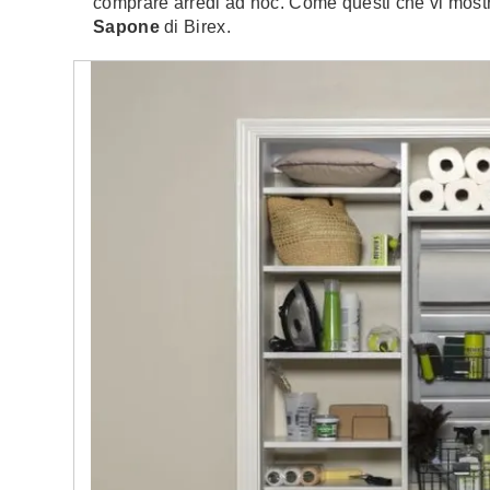
comprare arredi ad hoc. Come questi che vi mostr
Sapone
di Birex.