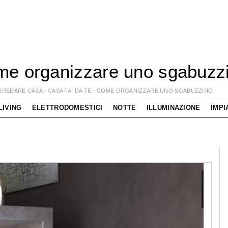
e organizzare uno sgabuzz
RREDARE CASA
-
CASA FAI DA TE
-
COME ORGANIZZARE UNO SGABUZZINO
LIVING
ELETTRODOMESTICI
NOTTE
ILLUMINAZIONE
IMPI