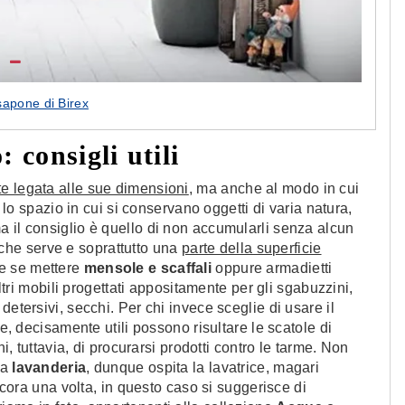
sapone di Birex
 consigli utili
e legata alle sue dimensioni
, ma anche al modo in cui
è lo spazio in cui si conservano oggetti di varia natura,
 il consiglio è quello di non accumularli senza alcun
iò che serve e soprattutto una
parte della superficie
re se mettere
mensole e scaffali
oppure armadietti
altri mobili progettati appositamente per gli sgabuzzini,
etersivi, secchi. Per chi invece sceglie di usare il
pe, decisamente utili possono risultare le scatole di
hi, tuttavia, di procurarsi prodotti contro le tarme. Non
 a
lavanderia
, dunque ospita la lavatrice, magari
Ancora una volta, in questo caso si suggerisce di