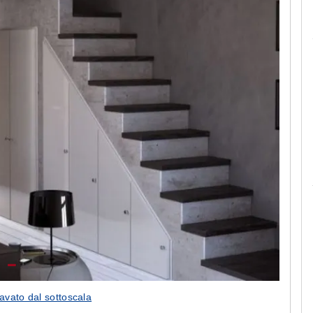
Le camerette realizzate pensando a te!
avato dal sottoscala