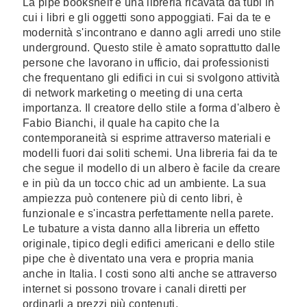
La pipe bookshelf è una libreria ricavata da tubi in
cui i libri e gli oggetti sono appoggiati. Fai da te e
modernità s'incontrano e danno agli arredi uno stile
underground. Questo stile è amato soprattutto dalle
persone che lavorano in ufficio, dai professionisti
che frequentano gli edifici in cui si svolgono attività
di network marketing o meeting di una certa
importanza. Il creatore dello stile a forma d'albero è
Fabio Bianchi, il quale ha capito che la
contemporaneità si esprime attraverso materiali e
modelli fuori dai soliti schemi. Una libreria fai da te
che segue il modello di un albero è facile da creare
e in più da un tocco chic ad un ambiente. La sua
ampiezza può contenere più di cento libri, è
funzionale e s'incastra perfettamente nella parete.
Le tubature a vista danno alla libreria un effetto
originale, tipico degli edifici americani e dello stile
pipe che è diventato una vera e propria mania
anche in Italia. I costi sono alti anche se attraverso
internet si possono trovare i canali diretti per
ordinarli a prezzi più contenuti.