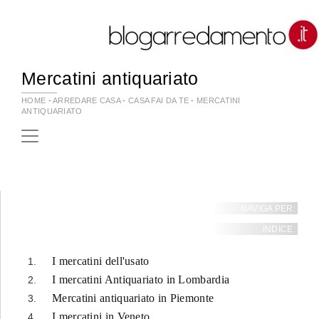
Mercatini antiquariato
HOME
-
ARREDARE CASA
-
CASA FAI DA TE
-
MERCATINI
ANTIQUARIATO
NAVIGA PER:
INDICE:
I mercatini dell'usato
I mercatini Antiquariato in Lombardia
Mercatini antiquariato in Piemonte
I mercatini in Veneto