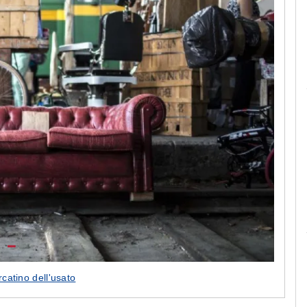
Le camerette realizzate pensando a te!
rcatino dell'usato