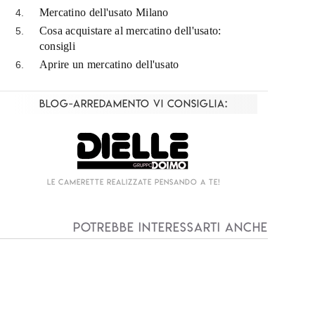
Mercatino dell'usato Milano
Cosa acquistare al mercatino dell'usato:
consigli
Aprire un mercatino dell'usato
Blog-Arredamento vi consiglia:
Living componibile come mai prima d'ora!
I
Potrebbe interessarti anche