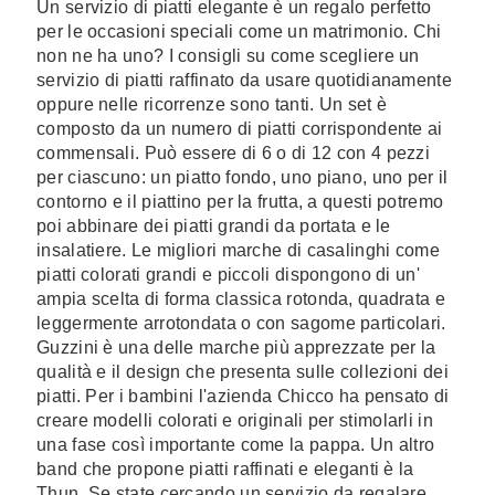
Un servizio di piatti elegante è un regalo perfetto
per le occasioni speciali come un matrimonio. Chi
non ne ha uno? I consigli su come scegliere un
servizio di piatti raffinato da usare quotidianamente
oppure nelle ricorrenze sono tanti. Un set è
composto da un numero di piatti corrispondente ai
commensali. Può essere di 6 o di 12 con 4 pezzi
per ciascuno: un piatto fondo, uno piano, uno per il
contorno e il piattino per la frutta, a questi potremo
poi abbinare dei piatti grandi da portata e le
insalatiere. Le migliori marche di casalinghi come
piatti colorati grandi e piccoli dispongono di un'
ampia scelta di forma classica rotonda, quadrata e
leggermente arrotondata o con sagome particolari.
Guzzini è una delle marche più apprezzate per la
qualità e il design che presenta sulle collezioni dei
piatti. Per i bambini l'azienda Chicco ha pensato di
creare modelli colorati e originali per stimolarli in
una fase così importante come la pappa. Un altro
band che propone piatti raffinati e eleganti è la
Thun. Se state cercando un servizio da regalare,