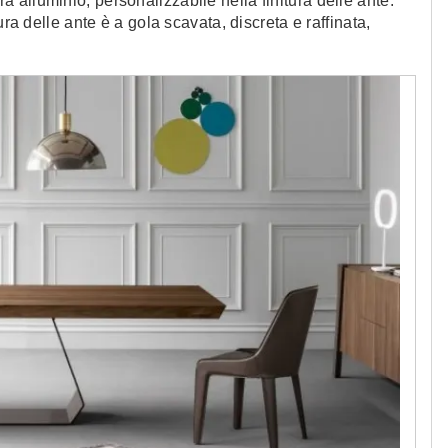
tura alluminio, personalizzabile nella finitura delle ante.
ura delle ante è a gola scavata, discreta e raffinata,