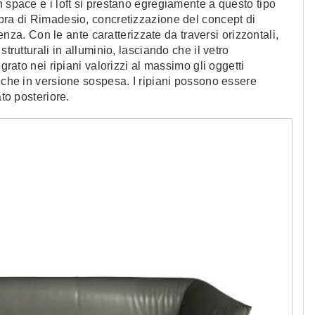
n space e i loft si prestano egregiamente a questo tipo
mbra di Rimadesio, concretizzazione del concept di
renza. Con le ante caratterizzate da traversi orizzontali,
trutturali in alluminio, lasciando che il vetro
grato nei ripiani valorizzi al massimo gli oggetti
anche in versione sospesa. I ripiani possono essere
ato posteriore.