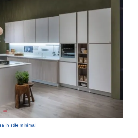
Le camerette realizzate pensando a te!
a in stile minimal