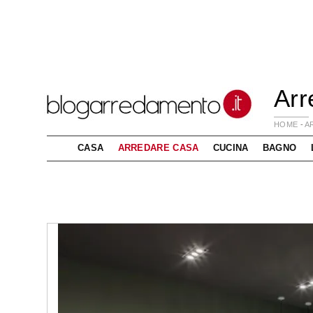
Arr
HOME
-
A
CASA
ARREDARE CASA
CUCINA
BAGNO