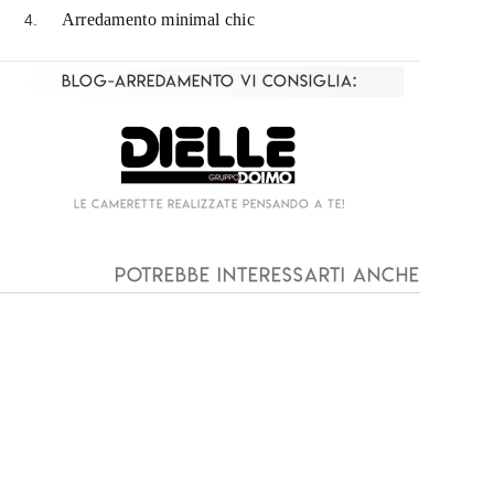
Arredamento minimal chic
Blog-Arredamento vi consiglia:
Living componibile come mai prima d'ora!
I
Potrebbe interessarti anche