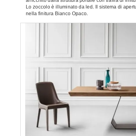
arricchito dalla struttura portale con trafila di fini
Lo zoccolo è illuminato da led. Il sistema di apert
nella finitura Bianco Opaco.