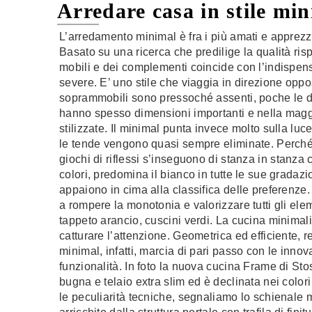
Arredare casa in stile mi
L’arredamento minimal è fra i più amati e apprezz
Basato su una ricerca che predilige la qualità ris
mobili e dei complementi coincide con l’indispensa
severe. E’ uno stile che viaggia in direzione oppos
soprammobili sono pressoché assenti, poche le dec
hanno spesso dimensioni importanti e nella maggio
stilizzate. Il minimal punta invece molto sulla luc
le tende vengono quasi sempre eliminate. Perché a
giochi di riflessi s’inseguono di stanza in stanza
colori, predomina il bianco in tutte le sue gradazio
appaiono in cima alla classifica delle preferenze
a rompere la monotonia e valorizzare tutti gli e
tappeto arancio, cuscini verdi. La cucina minimal
catturare l’attenzione. Geometrica ed efficiente, r
minimal, infatti, marcia di pari passo con le innova
funzionalità. In foto la nuova cucina Frame di Sto
bugna e telaio extra slim ed è declinata nei col
le peculiarità tecniche, segnaliamo lo schienale m