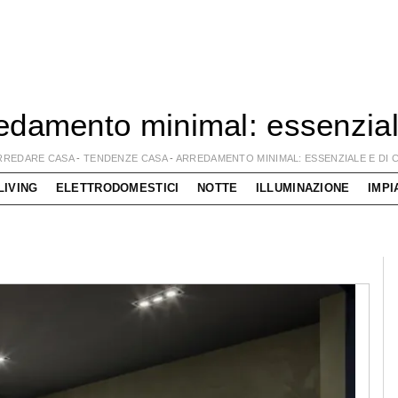
edamento minimal: essenzial
RREDARE CASA
-
TENDENZE CASA
-
ARREDAMENTO MINIMAL: ESSENZIALE E DI 
LIVING
ELETTRODOMESTICI
NOTTE
ILLUMINAZIONE
IMPI