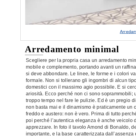
Arredam
Arredamento minimal
Scegliere per la propria casa un arredamento min
mobile e complemento, portando avanti un raffinat
si deve abbondare. Le linee, le forme e i colori v
formale. Non si tollerano gli ingombri di alcun ti
domestici con il massimo agio possibile. E si cer
ariosità. Ecco perché non ci sono soprammobili; u
troppo tempo nel fare le pulizie. Ed è un pregio d
non basta mai e il dinamismo è praticamente un o
freddo e austero: non è vero. Prima di tutto perché
poi perché l’autentica eleganza è anche veicolo 
apprezzare. In foto il tavolo Amond di Bonaldo, des
importante, e la base caratterizzata dall’assenza d