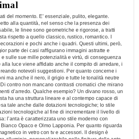
nimal
ati del momento. E’ essenziale, pulito, elegante.
petto alla quantità, nel senso che la presenza dei
bile, le linee sono geometriche e rigorose, a tratti
ta rispetto a quello classico, rustico, romantico. I
orazioni e pochi anche i quadri. Questi ultimi, però,
r parte dei casi raffigurano immagini astratte e
e e sulle sue mille potenzialità e virtù, di conseguenza
lla luce viene affidato anche il compito di arredare, i
 creando notevoli suggestioni. Per quanto concerne i
ni ma anche il nero, il grigio e tutte le tonalità neutre
. Di contro non mancano contrasti cromatici che mirano
lementi d’arredo. Qualche esempio? Un divano rosso, un
ista ha una struttura lineare e al contempo capace di
esa tale anche dalle dotazioni tecnologiche; lo stile
zioni tecnologiche al fine di incrementare il livello di
sa: l’anta è caratterizzata uno stile moderno con
ori Bianco Opaco e Olmo Lapponia. Per quanto riguarda
agnetico in vetro con tv e accessori. Il design è