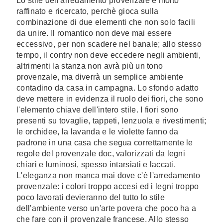
Lo stile dell'arredamento provenzale è molto
raffinato e ricercato, perchè gioca sulla
combinazione di due elementi che non solo facili
da unire. Il romantico non deve mai essere
eccessivo, per non scadere nel banale; allo stesso
tempo, il contry non deve eccedere negli ambienti,
altrimenti la stanza non avrà più un tono
provenzale, ma diverrà un semplice ambiente
contadino da casa in campagna. Lo sfondo adatto
deve mettere in evidenza il ruolo dei fiori, che sono
l'elemento chiave dell'intero stile. I fiori sono
presenti su tovaglie, tappeti, lenzuola e rivestimenti;
le orchidee, la lavanda e le violette fanno da
padrone in una casa che segua correttamente le
regole del provenzale doc, valorizzati da legni
chiari e luminosi, spesso intarsiati e laccati.
L'eleganza non manca mai dove c'è l'arredamento
provenzale: i colori troppo accesi ed i legni troppo
poco lavorati devieranno del tutto lo stile
dell'ambiente verso un'arte povera che poco ha a
che fare con il provenzale francese. Allo stesso