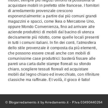
mobili, sempre più negozi offrono la possibilità di
acquistare mobili in prefetto stile francese. I fornitori
di arredamento provenzale crescono
esponenzialmente: a partire dai più comuni grandi
magazzini e spacci, come Ikea o Mercatone Uno,
oppure Mondo Convenienza, fino ad arrivare alle
aziende produttrici di mobili dal bacino di utenza
decisamente più ridotto, come quelle locali presenti
in tutti i comuni italiani. In fin dei conti, l'atmosfera
dello stile provenzale è composta da più elementi,
che possono essere creati anche con mobili di
comunissime case produttrici: basterà fissare alle
pareti una carta dalle stampe floreali su sfondo
chiaro, scegliere tessuti floreali ed acquistare
mobili dal legno chiaro ed invecchiato, con rifiniture
classiche ma raffinate. Et voilà, il gioco è fatto!
© Blogarredamento.it by Arredamento.it - P.Iva 03490440264