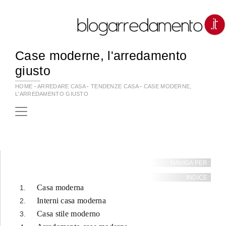
Case moderne, l'arredamento
giusto
HOME
-
ARREDARE CASA
-
TENDENZE CASA
-
CASE MODERNE,
L'ARREDAMENTO GIUSTO
NAVIGA PER:
INDICE:
Casa moderna
Interni casa moderna
Casa stile moderno