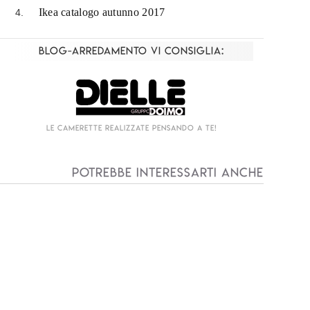
Ikea catalogo autunno 2017
Blog-Arredamento vi consiglia:
Living componibile come mai prima d'ora!
I
Potrebbe interessarti anche