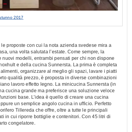
utunno 2017
 le proposte con cui la nota azienda svedese mira a
asa, una volta salutata l’estate. Come sempre, la
e nuovi modelli, entrambi pensati per chi non dispone
noxhult e della cucina Sunnersta. La prima è completa
alimenti, organizzare al meglio gli spazi, lavare i piatti
pporto qualità prezzo, è proposta in diverse combinazioni
 piano lavoro effetto legno. La minicucina Sunnersta (in
 una cucina grande ma preferisce una soluzione veloce
 funzioni base. L’idea è quello di creare una cucina
ppure un semplice angolo cucina in ufficio. Perfetto
rifero Tillereda che offre, oltre a tutte le principali
 in cui riporre bottiglie e contenitori. Con 45 litri di
arto congelatore.