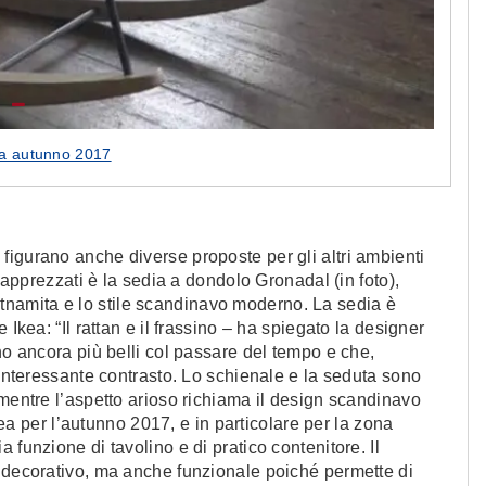
ea autunno 2017
igurano anche diverse proposte per gli altri ambienti
e apprezzati è la sedia a dondolo Gronadal (in foto),
 vietnamita e lo stile scandinavo moderno. La sedia è
 Ikea: “Il rattan e il frassino – ha spiegato la designer
no ancora più belli col passare del tempo e che,
 interessante contrasto. Lo schienale e la seduta sono
 mentre l’aspetto arioso richiama il design scandinavo
Ikea per l’autunno 2017, e in particolare per la zona
 funzione di tavolino e di pratico contenitore. Il
o decorativo, ma anche funzionale poiché permette di