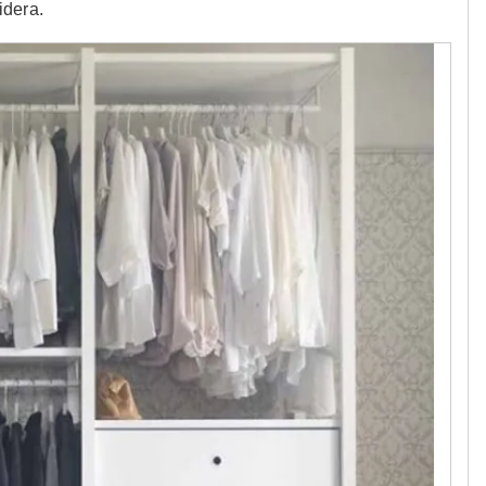
idera.