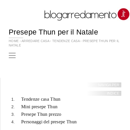
Presepe Thun per il Natale
HOME
-
ARREDARE CASA
-
TENDENZE CASA
-
PRESEPE THUN PER IL
NATALE
NAVIGA PER:
INDICE:
Tendenze casa Thun
Mini presepe Thun
Presepe Thun prezzo
Personaggi del presepe Thun