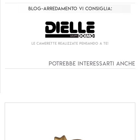
Blog-Arredamento vi consiglia:
erette realizzate pensando a te!
Living compo
Potrebbe interessarti anche