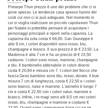
Presepe Thun prezzo è uno dei problemi che ci si
pone spesso. Le tendenze casa spesso hanno dei
costi cui non ci si può adeguare. Nel momento in
cui si voglia realizzare un piccolo capolavoro Thun
per Natale si potrebbe pensare di acquistare i
personaggi principali e riporli nella capanna. La
capanna da sola costa € 66,00. San Giuseppe è
alto 9 cm, i colori disponibili sono rosso, blu,
champagne e bianco. Il suo prezzo è di € 23,50. La
Madonna è alta 7 cm e ha un prezzo di € 23,50
cadauno. I colori sono rosso, marrone, champagne
e blu. Il bambinello abbinabile in colori diversi
costa € 20,90 e misura cm 7. I colori del fiocco che
fascia Gesù bambino sono blu, rosso, dorato. Il bue
misura 7 cm di lunghezza, costa € 22,50 e i colori
sono bianco, natur e marrone. L'asinello è lungo 7
cm e costa € 22,50 con i colori natur, marrone e
bianco. Infine, i re magi sono alti 8,5 cm nei colori
rosso, blu, champagne e marrone e costano €
23,50. Questi sono i personaggi base cui se ne