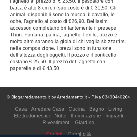
l'agnello al prezzo di € 23,50. Il pescatore con
barca è alto 8 cm e il suo costo è di € 31,50. Gli
animali disponibili sono la mucca, il cavallo, le
oche, l'agnello al costo di €26,90. Bellissimi
accessori completano brillantemente il presepe
Thun. Fontana, palma, laghetto, fienile, pozzo e
molto altro saranno la gioia di chi voglia sbizzarrirsi
nella composizione. I prezzi sono in funzione
dell'altezza degli oggetti. Il pozzo e il ponticello
costano € 25,50. Il prezzo del laghetto con
paperelle è di € 43,50.
© Blogarredamento.it by Arredamento.it - P.Iva 03490440264
Casa
Arredare Casa
Cucina
Bagno
Living
Elettrodomestici
Notte
Illuminazione
Impianti
Rivestimenti
Giardino
Contatti
Pubblicità