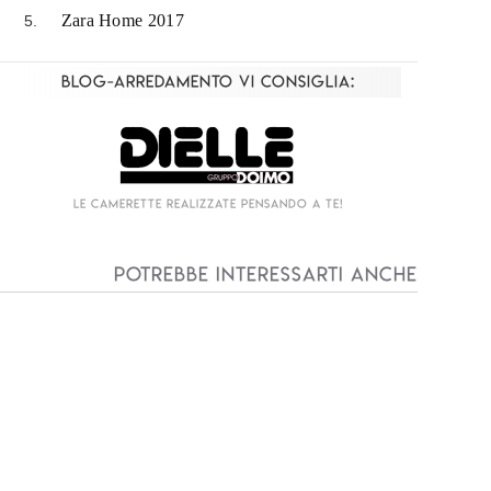
Zara Home 2017
Blog-Arredamento vi consiglia:
Living componibile come mai prima d'ora!
I
Potrebbe interessarti anche