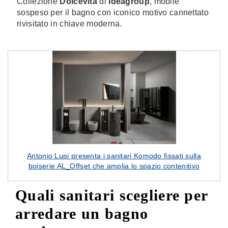
Collezione
Dolcevita
di
Ideagroup
, mobile
sospeso per il bagno con iconico motivo cannettato
rivisitato in chiave moderna.
Antonio Lupi presenta i sanitari Komodo fissati sulla
boiserie AL_Offset che amplia lo spazio contenitivo
Quali sanitari scegliere per
arredare un bagno