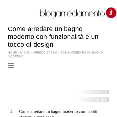
Come arredare un bagno
moderno con funzionalità e un
tocco di design
HOME
-
BAGNO
-
ARREDO BAGNO
-
COME ARREDARE UN BAGNO
MODERNO
NAVIGA PER:
INDICE:
Come arredare un bagno moderno con mobili