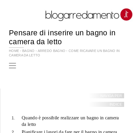
Pensare di inserire un bagno in
camera da letto
HOME
-
BAGNO
-
ARREDO BAGNO
-
COME RICAVARE UN BAGNO IN
CAMERA DA LETTO
NAVIGA PER:
INDICE:
Quando è possibile realizzare un bagno in camera
da letto
Pianificare i lavori da fare per il bagno in camera