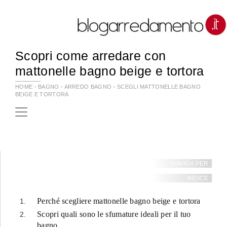
Scopri come arredare con
mattonelle bagno beige e tortora
HOME
-
BAGNO
-
ARREDO BAGNO
-
SCEGLI MATTONELLE BAGNO
BEIGE E TORTORA
NAVIGA PER:
INDICE:
Perché scegliere mattonelle bagno beige e tortora
Scopri quali sono le sfumature ideali per il tuo
bagno