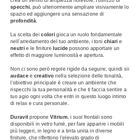
crea un senso di ampiezza notevole, l'utilizzo di
specchi
, può ulteriormente ampliare visivamente lo
spazio ed aggiungere una sensazione di
profondità
.
La scelta dei
colori
gioca un ruolo fondamentale
nell'arredamento del tuo ambiente, i toni
chiari
e
neutri
e le finiture
lucide
possono apportare un
effetto di maggiore luminosità e apertura.
Non ci sono però regole rigide da seguire, quindi sii
audace
e
creativo
nella selezione delle tonalità,
l'obiettivo principale è creare un ambiente che
rispecchi la tua personalità e che ti faccia sentire a
tuo agio ogni volta che entri in questo luogo intimo
di relax e cura personale.
Duravit
propone
Vitrium
, i suoi frontali sono
disponibili in vetro fumè, per fare apparire i mobili
più leggeri, in legno e a tinta unita in diverse
finiture, che riflettono l'elevato grado di