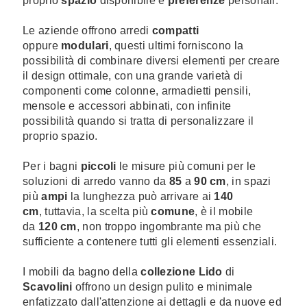
proprio
spazio
disponibile e
preferenze
personali.
Le aziende offrono arredi
compatti
oppure
modulari
, questi ultimi forniscono la
possibilità di combinare diversi elementi per creare
il design ottimale, con una grande varietà di
componenti come colonne, armadietti pensili,
mensole e accessori abbinati, con infinite
possibilità quando si tratta di personalizzare il
proprio spazio.
Per i bagni
piccoli
le misure più comuni per le
soluzioni di arredo vanno da
85
a
90
cm
, in spazi
più
ampi
la lunghezza può arrivare ai
140
cm
, tuttavia, la scelta più
comune
, è il mobile
da
120 cm
, non troppo ingombrante ma più che
sufficiente a contenere tutti gli elementi essenziali.
I mobili da bagno della
collezione Lido
di
Scavolini
offrono un design pulito e minimale
enfatizzato dall'attenzione ai dettagli e da nuove ed