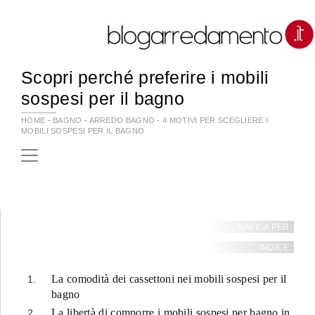
Scopri perché preferire i mobili
sospesi per il bagno
HOME
-
BAGNO
-
ARREDO BAGNO
-
4 MOTIVI PER SCEGLIERE I
MOBILI SOSPESI PER IL BAGNO
NAVIGA PER:
INDICE:
La comodità dei cassettoni nei mobili sospesi per il
bagno
La libertà di comporre i mobili sospesi per bagno in