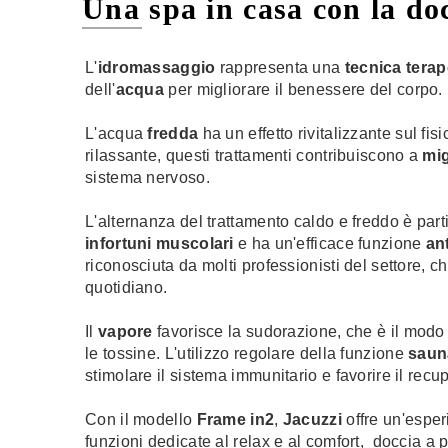
Una spa in casa con la do
L'
idromassaggio
rappresenta una
tecnica terap
dell'
acqua
per migliorare il benessere del corpo.
L'acqua
fredda
ha un effetto rivitalizzante sul fi
rilassante, questi trattamenti contribuiscono a
mig
sistema nervoso.
L'alternanza del trattamento caldo e freddo è par
infortuni muscolari
e ha un'efficace funzione
an
riconosciuta da molti professionisti del settore, c
quotidiano.
Il
vapore
favorisce la sudorazione, che è il modo 
le tossine. L'utilizzo regolare della funzione
saun
stimolare il sistema immunitario e favorire il rec
Con il modello
Frame in2
,
Jacuzzi
offre un'espe
funzioni dedicate al relax e al comfort, doccia a 