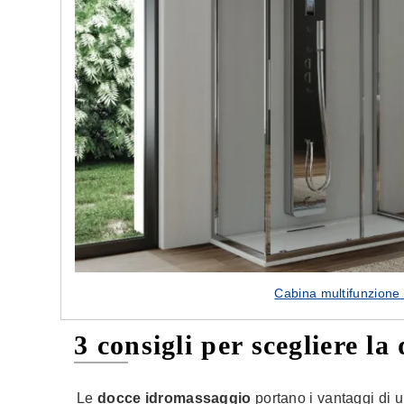
e nostre porte
Cappe cucina dal design innovativo
Cabina multifunzione
3 consigli per scegliere l
Le
docce idromassaggio
portano i vantaggi di 