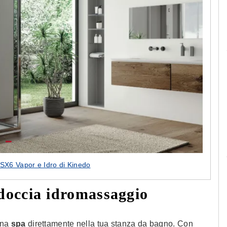
Le camerette realizzate pensando a te!
 SX6 Vapor e Idro di Kinedo
a doccia idromassaggio
una
spa
direttamente nella tua stanza da bagno. Con