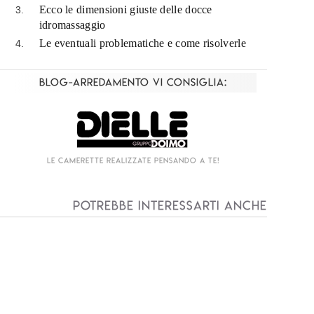
Ecco le dimensioni giuste delle docce
idromassaggio
Le eventuali problematiche e come risolverle
Blog-Arredamento vi consiglia:
Living componibile come mai prima d'ora!
I
Potrebbe interessarti anche