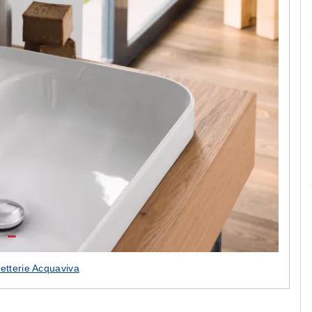
Le camerette realizzate pensando a te!
netterie Acquaviva