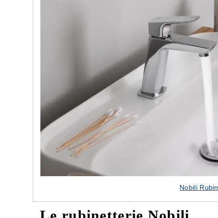
lle nostre porte
Cappe cucina dal design innovativo
Nobili Rubi
Le rubinetterie Nobili