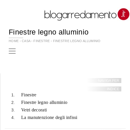
Finestre legno alluminio
HOME
-
CASA
-
FINESTRE
-
FINESTRE LEGNO ALLUMINIO
NAVIGA PER:
INDICE:
Finestre
Finestre legno alluminio
Vetri decorati
La manutenzione degli infissi