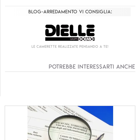
Blog-Arredamento vi consiglia:
 camerette realizzate pensando a te!
Living c
Potrebbe interessarti anche