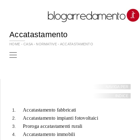
Accatastamento
HOME
-
CASA
-
NORMATIVE
-
ACCATASTAMENTO
NAVIGA PER:
INDICE:
Accatastamento fabbricati
Accatastamento impianti fotovoltaici
Proroga accatastamenti rurali
Accatastamento immobili