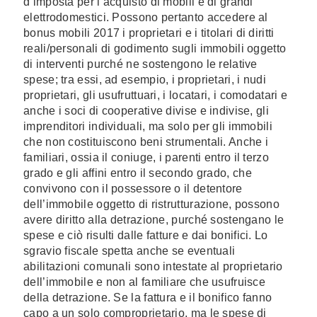
d’imposta per l’acquisto di mobili e di grandi
elettrodomestici. Possono pertanto accedere al
bonus mobili 2017 i proprietari e i titolari di diritti
reali/personali di godimento sugli immobili oggetto
di interventi purché ne sostengono le relative
spese; tra essi, ad esempio, i proprietari, i nudi
proprietari, gli usufruttuari, i locatari, i comodatari e
anche i soci di cooperative divise e indivise, gli
imprenditori individuali, ma solo per gli immobili
che non costituiscono beni strumentali. Anche i
familiari, ossia il coniuge, i parenti entro il terzo
grado e gli affini entro il secondo grado, che
convivono con il possessore o il detentore
dell’immobile oggetto di ristrutturazione, possono
avere diritto alla detrazione, purché sostengano le
spese e ciò risulti dalle fatture e dai bonifici. Lo
sgravio fiscale spetta anche se eventuali
abilitazioni comunali sono intestate al proprietario
dell’immobile e non al familiare che usufruisce
della detrazione. Se la fattura e il bonifico fanno
capo a un solo comproprietario, ma le spese di