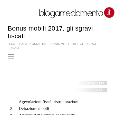
Bonus mobili 2017, gli sgravi
fiscali
HOME
-
CASA
-
NORMATIVE
-
BONUS MOBILI 2017, GLI SGRAVI
FISCALI
NAVIGA PER:
INDICE:
Agevolazioni fiscali ristrutturazioni
Detrazione mobili