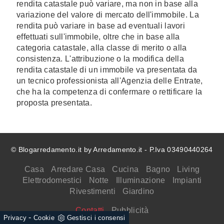
rendita catastale può variare, ma non in base alla
variazione del valore di mercato dell'immobile. La
rendita può variare in base ad eventuali lavori
effettuati sull'immobile, oltre che in base alla
categoria catastale, alla classe di merito o alla
consistenza. L'attribuzione o la modifica della
rendita catastale di un immobile va presentata da
un tecnico professionista all'Agenzia delle Entrate,
che ha la competenza di confermare o rettificare la
proposta presentata.
© Blogarredamento.it by Arredamento.it - P.Iva 03490440264
Casa
Arredare Casa
Cucina
Bagno
Living
Elettrodomestici
Notte
Illuminazione
Impianti
Rivestimenti
Giardino
Contatti
Pubblicità
-
Privacy
Cookie
Gestisci i consensi