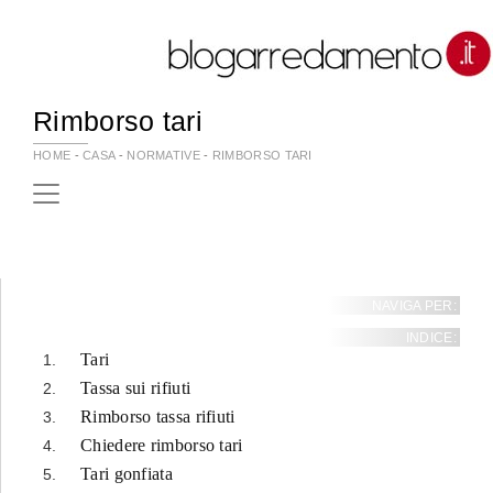
Rimborso tari
HOME
-
CASA
-
NORMATIVE
-
RIMBORSO TARI
NAVIGA PER:
INDICE:
Tari
Tassa sui rifiuti
Rimborso tassa rifiuti
Chiedere rimborso tari
Tari gonfiata