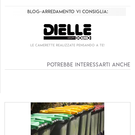
Blog-Arredamento vi consiglia:
Le camerette realizzate pensando a te!
Livi
Potrebbe interessarti anche