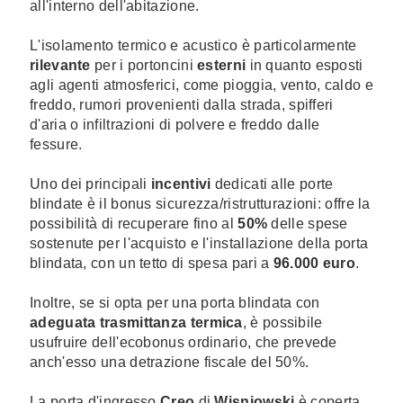
all'interno dell'abitazione.
L'isolamento termico e acustico è particolarmente
rilevante
per i portoncini
esterni
in quanto esposti
agli agenti atmosferici, come pioggia, vento, caldo e
freddo, rumori provenienti dalla strada, spifferi
d'aria o infiltrazioni di polvere e freddo dalle
fessure.
Uno dei principali
incentivi
dedicati alle porte
blindate è il bonus sicurezza/ristrutturazioni: offre la
possibilità di recuperare fino al
50%
delle spese
sostenute per l'acquisto e l'installazione della porta
blindata, con un tetto di spesa pari a
96.000 euro
.
Inoltre, se si opta per una porta blindata con
adeguata trasmittanza termica
, è possibile
usufruire dell'ecobonus ordinario, che prevede
anch'esso una detrazione fiscale del 50%.
La porta d'ingresso
Creo
di
Wisniowski
è coperta