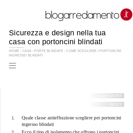
Sicurezza e design nella tua
casa con portoncini blindati
HOME
-
CASA
-
PORTE BLINDATE
-
COME SCEGLIERE I PORTONCINI
INGRESSO BLINDATI
NAVIGA PER:
INDICE:
Quale classe antieffrazione scegliere per portoncini
ingresso blindati
Ecco il tipo di isolamento che offrono i portoncini