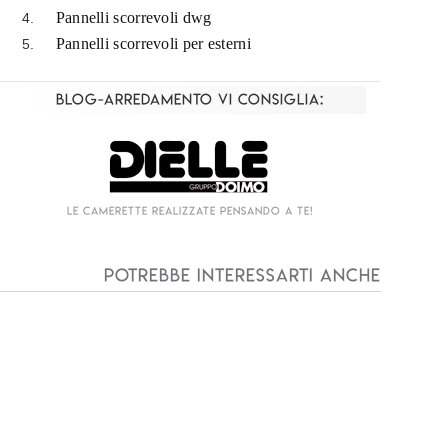
Pannelli scorrevoli dwg
Pannelli scorrevoli per esterni
Blog-Arredamento vi consiglia:
Living componibile come mai prima d'ora!
I
Potrebbe interessarti anche