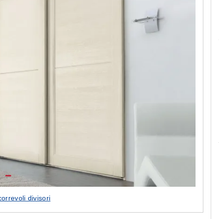
Le camerette realizzate pensando a te!
orrevoli divisori