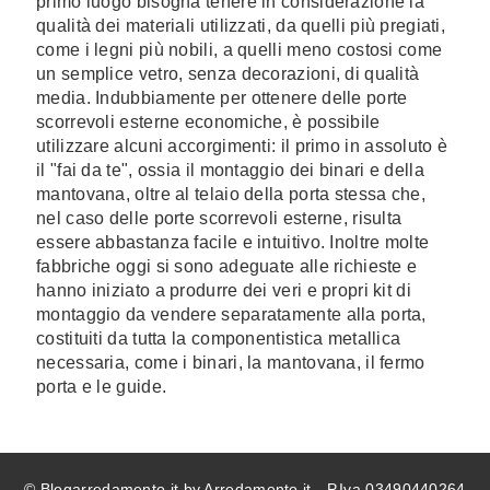
primo luogo bisogna tenere in considerazione la
qualità dei materiali utilizzati, da quelli più pregiati,
come i legni più nobili, a quelli meno costosi come
un semplice vetro, senza decorazioni, di qualità
media. Indubbiamente per ottenere delle porte
scorrevoli esterne economiche, è possibile
utilizzare alcuni accorgimenti: il primo in assoluto è
il "fai da te", ossia il montaggio dei binari e della
mantovana, oltre al telaio della porta stessa che,
nel caso delle porte scorrevoli esterne, risulta
essere abbastanza facile e intuitivo. Inoltre molte
fabbriche oggi si sono adeguate alle richieste e
hanno iniziato a produrre dei veri e propri kit di
montaggio da vendere separatamente alla porta,
costituiti da tutta la componentistica metallica
necessaria, come i binari, la mantovana, il fermo
porta e le guide.
© Blogarredamento.it by Arredamento.it - P.Iva 03490440264